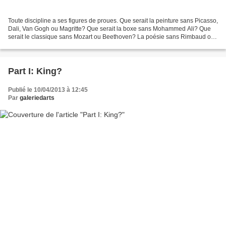
Toute discipline a ses figures de proues. Que serait la peinture sans Picasso,
Dali, Van Gogh ou Magritte? Que serait la boxe sans Mohammed Ali? Que
serait le classique sans Mozart ou Beethoven? La poésie sans Rimbaud ou
Baudelaire? La littérature sans...
Part I: King?
Publié le 10/04/2013 à 12:45
Par
galeriedarts