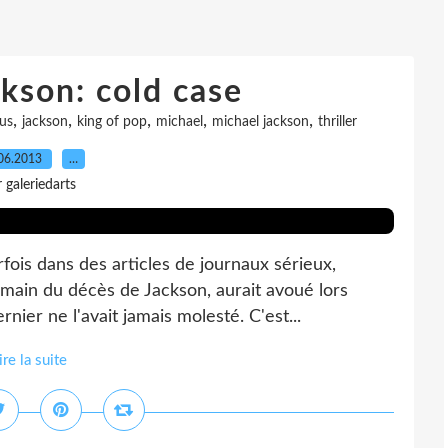
kson: cold case
,
,
,
,
,
us
jackson
king of pop
michael
michael jackson
thriller
06.2013
…
 galeriedarts
ois dans des articles de journaux sérieux,
emain du décès de Jackson, aurait avoué lors
rnier ne l'avait jamais molesté. C'est...
ire la suite