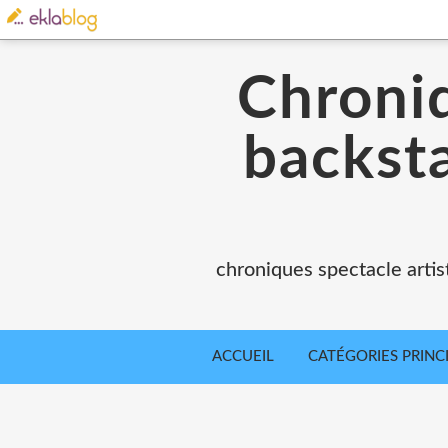
Chroniq
backsta
chroniques spectacle artist
ACCUEIL
CATÉGORIES PRINC