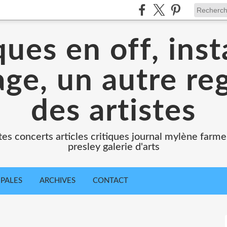
ues en off, ins
ge, un autre re
des artistes
es concerts articles critiques journal mylène farmer
presley galerie d'arts
IPALES
ARCHIVES
CONTACT