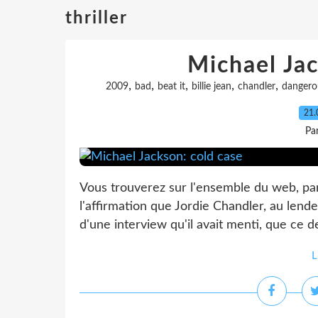
thriller
Michael Jac
,
,
,
,
,
2009
bad
beat it
billie jean
chandler
dangero
21.
Par
Vous trouverez sur l'ensemble du web, parf
l'affirmation que Jordie Chandler, au lend
d'une interview qu'il avait menti, que ce de
L